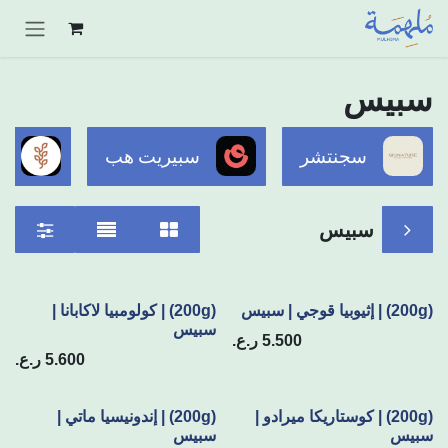
خطي للذهاب إلى المحتوى
سبيس
سجنتشر
سبيريت هب
م
سبيس
(200g) | إثيوبيا قوجي | سبيس
(200g) | كولومبيا لاكابانا |
سبيس
5.500
ر.ع.
5.600
ر.ع.
(200g) | كوستاريكا ميرادو |
(200g) | إندونيسيا ماتي |
سبيس
سبيس