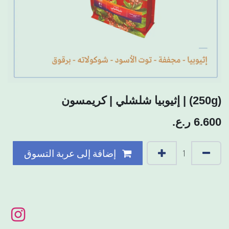
(250g) | إثيوبيا شلشلي | كريمسون
6.600
ر.ع.
إضافة إلى عربة التسوق