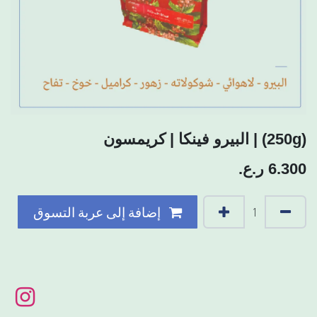
(250g) | البيرو فينكا | كريمسون
6.300
ر.ع.
إضافة إلى عربة التسوق