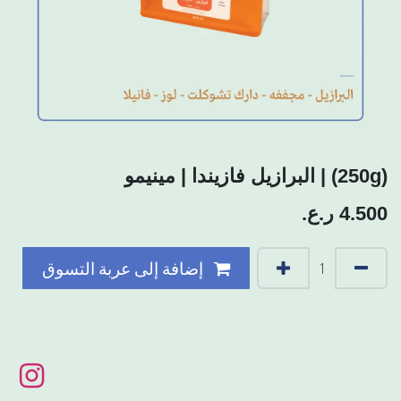
(250g) | البرازيل فازيندا | مينيمو
4.500
ر.ع.
إضافة إلى عربة التسوق