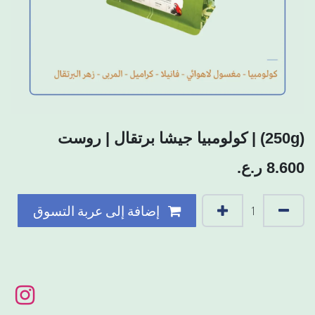
(250g) | كولومبيا جيشا برتقال | روست
8.600
ر.ع.
إضافة إلى عربة التسوق