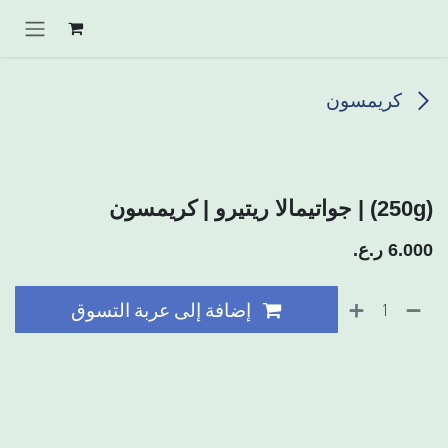
خطي للذهاب إلى المحتوى
كريمسون
(250g) | جواتيمالا ريتيرو | كريمسون
6.000
ر.ع.
إضافة إلى عربة التسوق