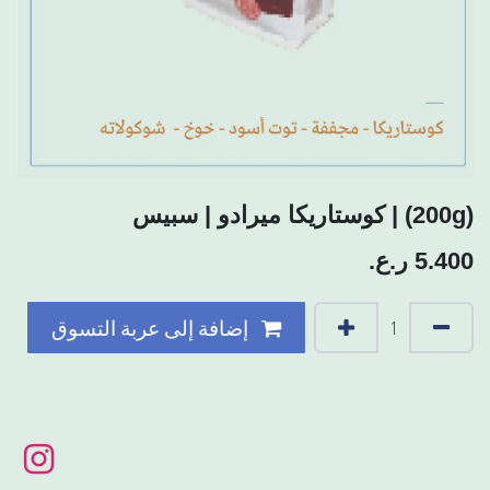
(200g) | كوستاريكا ميرادو | سبيس
5.400
ر.ع.
إضافة إلى عربة التسوق